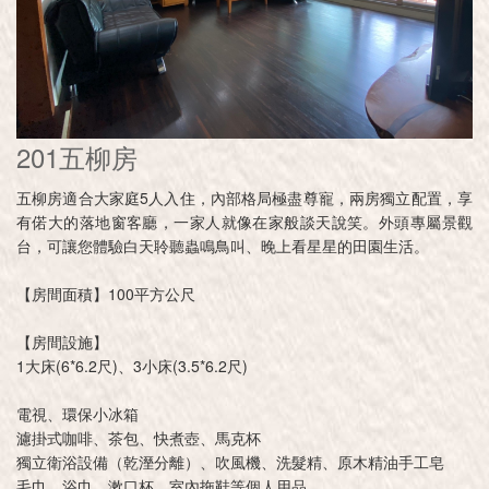
201五柳房
五柳房適合大家庭5人入住，內部格局極盡尊寵，兩房獨立配置，享
有偌大的落地窗客廳，一家人就像在家般談天說笑。外頭專屬景觀
台，可讓您體驗白天聆聽蟲鳴鳥叫、晚上看星星的田園生活。
【房間面積】100平方公尺
【房間設施】
1大床(6*6.2尺)、3小床(3.5*6.2尺)
電視、環保小冰箱
濾掛式咖啡、茶包、快煮壺、馬克杯
獨立衛浴設備（乾溼分離）、吹風機、洗髮精、原木精油手工皂
毛巾、浴巾、漱口杯、室內拖鞋等個人用品