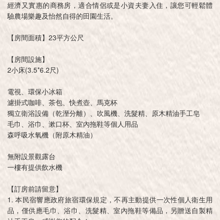
經濟又實惠的商務房，適合情侶或是小資夫妻入住，讓您可輕鬆體
驗農場樂趣及怡然自得的田園生活。
【房間面積】23平方公尺
【房間設施】
2小床(3.5*6.2尺)
電視、環保小冰箱
濾掛式咖啡、茶包、快煮壺、馬克杯
獨立衛浴設備（乾溼分離）、吹風機、洗髮精、原木精油手工皂
毛巾、浴巾、漱口杯、室內拖鞋等個人用品
森呼吸水氧機（附原木精油）
無附設景觀露台
一樓有提供飲水機
【訂房前請留意】
1. 本民宿響應政府旅宿環保規定，不再主動提供一次性個人衛生用
品，僅供應毛巾、浴巾、洗髮精、室內拖鞋等備品，另贈送自製精