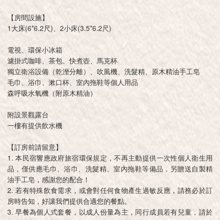
【房間設施】
1大床(6*6.2尺)、2小床(3.5*6.2尺)
電視、環保小冰箱
濾掛式咖啡、茶包、快煮壺、馬克杯
獨立衛浴設備（乾溼分離）、吹風機、洗髮精、原木精油手工皂
毛巾、浴巾、漱口杯、室內拖鞋等個人用品
森呼吸水氧機（附原木精油）
附設景觀露台
一樓有提供飲水機
【訂房前請留意】
1. 本民宿響應政府旅宿環保規定，不再主動提供一次性個人衛生用
品，僅供應毛巾、浴巾、洗髮精、室內拖鞋等備品，另贈送自製精
油手工皂，感謝您的配合！
2. 若有特殊飲食需求，或會對任何食物產生過敏反應，請務必於訂
房時告知，好讓我們提供合適您的餐點。
3. 早餐為個人式套餐，以成人份量為主，同行成員若有兒童，請於