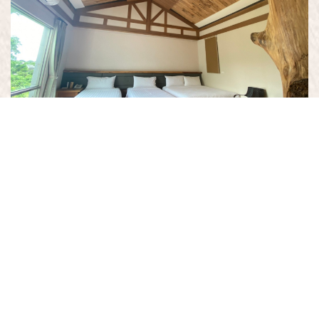
203檜木房
檜木房適合小家庭入住，坐在落地窗戶旁，品著咖啡，欣賞美景，
完美的組合讓您可完全放鬆，紓解緊張的生活壓力。
【房間面積】35平方公尺
【房間設施】
1大床(6*6.2尺)、2小床(3.5*6.2尺)
電視、環保小冰箱