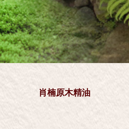
肖楠原木精油