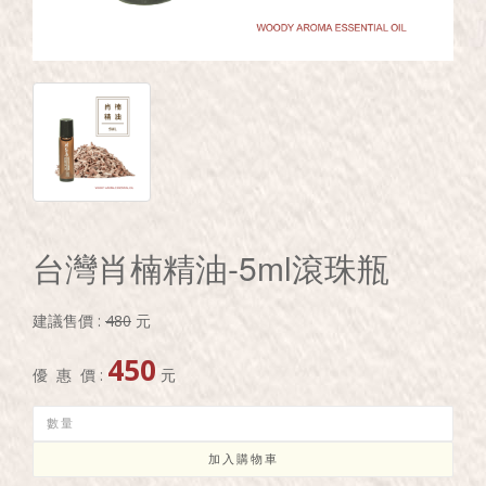
台灣肖楠精油-5ml滾珠瓶
建議售價 :
480
元
450
優 惠 價 :
元
加入購物車