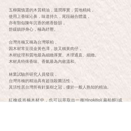
五柳園慎選的木質精油，溫潤厚實，質地精純，
使用上香味沁鼻，味道持久，尾段融合體溫，
亦有類似陳年沉香的燃香餘韻，
舒緩鎮靜身心，極為紓壓。
台灣肖楠又稱為台灣翠柏，
因木材常呈現金黃色澤，故又稱黃肉仔，
木材紋理和質地最為細緻厚實。木理通直、細緻。
木材具特殊香味。香氣最為內斂溫和。
林業試驗所研究人員發現，
台灣肖楠的精油具有超強殺菌活性，
其活性居台灣所有針葉樹之冠，優於一般人熟知的精油。
紅檜或肖楠木材中，也可以萃取出一種Hinokitiol(扁柏醇)成
份，此成份具有天然消毒抗菌、除臭及防腐功能。
肖楠精油用途甚廣，其提煉精華木質精油味道，既能防蚊蟲接
近也能幫助止癢消腫，嗅覺表現上沉穩內斂，精細雅緻。